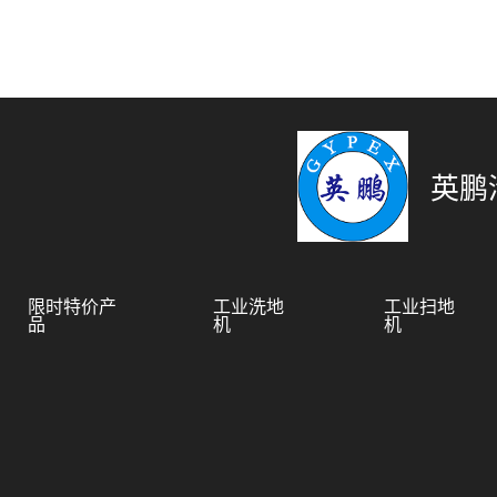
英鹏
限时特价产
工业洗地
工业扫地
品
机
机