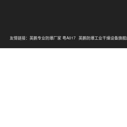
友情链接：
英鹏专业防爆厂家 粤A017
英鹏防爆工业干燥设备旗舰